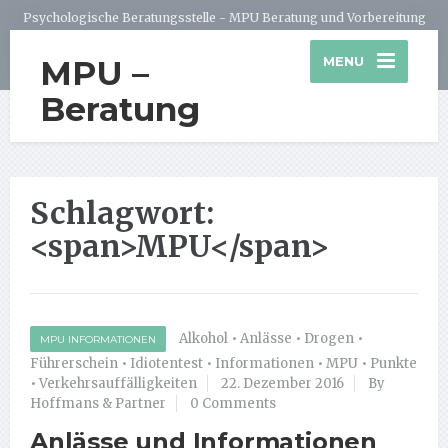
Psychologische Beratungsstelle - MPU Beratung und Vorbereitung
MPU –
MENU
Beratung
Schlagwort:
<span>MPU</span>
Alkohol
•
Anlässe
•
Drogen
•
MPU INFORMATIONEN
Führerschein
•
Idiotentest
•
Informationen
•
MPU
•
Punkte
•
Verkehrsauffälligkeiten
22. Dezember 2016
By
Hoffmans & Partner
0 Comments
Anlässe und Informationen