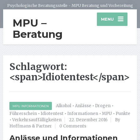
Psychologische Beratungsstelle - MPU Beratung und Vorbereitung
MPU –
MENU
Beratung
Schlagwort:
<span>Idiotentest</span>
Alkohol
•
Anlässe
•
Drogen
•
MPU INFORMATIONEN
Führerschein
•
Idiotentest
•
Informationen
•
MPU
•
Punkte
•
Verkehrsauffälligkeiten
22. Dezember 2016
By
Hoffmans & Partner
0 Comments
Anlässe und Informationen